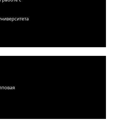
университета
пповая