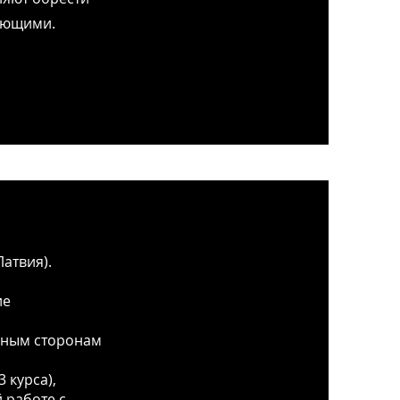
ающими.
атвия).
ие
льным сторонам
 курса),
 работе с