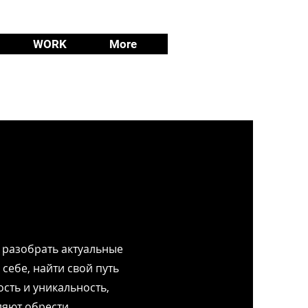
WORK
More
 разобрать актуальные
ебе, найти свой путь
сть и уникальность,
ляют обрести