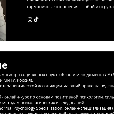
гармоничные отношения с собой и окруж
ие
 магистра социальных наук в области менеджмента ЛУ (Л
и МИТУ, Россия).
хотерапевтической ассоциации, дающий право на веден
2026 - онлайн-курс по основам позитивной психологии, си
) и методам психологических исследований
normal Psychology Specialization, онлайн-специализация (3
гностике психических расстройств, а также эмпатичной